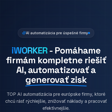
NOVINKA – LETO 2026
IWORKER SA STAL
ČLENOM RODINY TPC
GLOBÁLNE AI A IT SLUŽBY NA MIERU
AI automatizácia pre úspešné firmy
Technology Partner Company (TPC) pôsobí globálne a
poskytuje spoľahlivé AI a IT služby podľa špecifických
iWORKER
- Pomáhame
požiadaviek klientov z celého sveta. AI automatizácie a
firmám kompletne riešiť
softvér na mieru.
AI, automatizovať a
WEBSTRÁNKA TPC NA SLOVENSKU
generovať zisk
TECHNOLOGYPARTNER.SK
TOP AI automatizácia pre európske firmy, ktoré
Pozrieť webstránku TPC
chcú rásť rýchlejšie, znižovať náklady a pracovať
efektívnejšie.