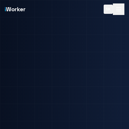
i
Worker
SK
Domov
iPracovníci
Služby
Ponuka
O nás
Blog
Kontakt